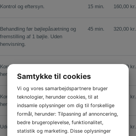
Kontrol og eftersyn.
15 min.
160,00 kr.
Behandling før bøjlepåsætning og
45 min.
320,00 kr.
fremstilling af 1 bøjle. Uden
henvisning.
Korrektion af 1 bøjle. Uden
30 min.
180,00 kr.
henvisning.
Samtykke til cookies
Vi og vores samarbejdspartnere bruger
Korrektion af 2 bøjler. Uden
30 min.
270,00 kr.
teknologier, herunder cookies, til at
henvisning.
indsamle oplysninger om dig til forskellige
formål, herunder: Tilpasning af annoncering,
bedre brugeroplevelse, funktionalitet,
Udeblivelsesgebyr.
240,00 kr.
statistik og marketing. Disse oplysninger