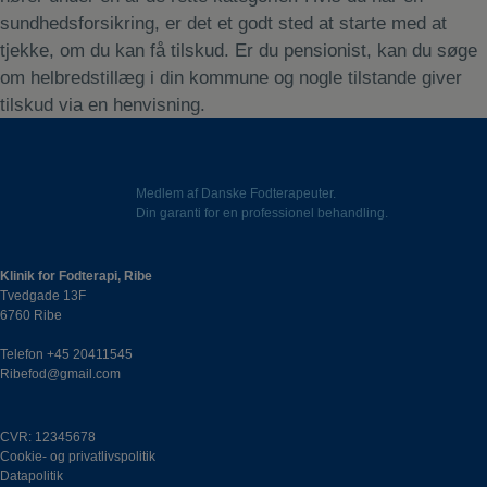
sundhedsforsikring, er det et godt sted at starte med at
tjekke, om du kan få tilskud. Er du pensionist, kan du søge
om helbredstillæg i din kommune og nogle tilstande giver
tilskud via en henvisning.
Medlem af Danske Fodterapeuter.
Din garanti for en professionel behandling.
Klinik for Fodterapi, Ribe
Tvedgade 13F
6760 Ribe
Telefon
+45 20411545
Ribefod@gmail.com
CVR: 12345678
Cookie- og privatlivspolitik
Datapolitik