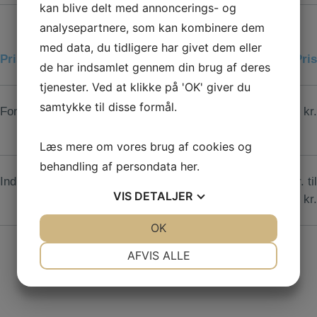
kan blive delt med annoncerings- og
analysepartnere, som kan kombinere dem
med data, du tidligere har givet dem eller
Priser indlæg
Tid
Pris
de har indsamlet gennem din brug af deres
tjenester. Ved at klikke på 'OK' giver du
samtykke til disse formål.
Forundersøgelse til indlæg.
45
480,00 kr.
min
Læs mere om vores brug af cookies og
behandling af persondata
her
.
Indlæg. Afhængig af type.
xx
Fra 650,00 kr. til
VIS
DETALJER
min
2.200.00 kr.
JA
NEJ
OK
JA
NEJ
NØDVENDIGE
PRÆFERENCER
AFVIS ALLE
JA
NEJ
JA
NEJ
MARKETING
STATISTIK