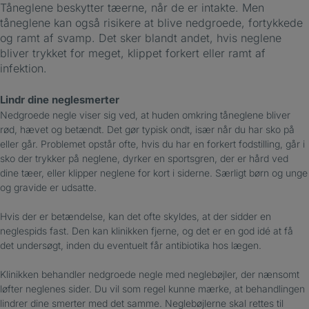
Tåneglene beskytter tæerne, når de er intakte. Men
tåneglene kan også risikere at blive nedgroede, fortykkede
og ramt af svamp. Det sker blandt andet, hvis neglene
bliver trykket for meget, klippet forkert eller ramt af
infektion.
Lindr dine neglesmerter
Nedgroede negle viser sig ved, at huden omkring tåneglene bliver
rød, hævet og betændt. Det gør typisk ondt, især når du har sko på
eller går. Problemet opstår ofte, hvis du har en forkert fodstilling, går i
sko der trykker på neglene, dyrker en sportsgren, der er hård ved
dine tæer, eller klipper neglene for kort i siderne. Særligt børn og unge
og gravide er udsatte.
Hvis der er betændelse, kan det ofte skyldes, at der sidder en
neglespids fast. Den kan klinikken fjerne, og det er en god idé at få
det undersøgt, inden du eventuelt får antibiotika hos lægen.
Klinikken behandler nedgroede negle med neglebøjler, der nænsomt
løfter neglenes sider. Du vil som regel kunne mærke, at behandlingen
lindrer dine smerter med det samme. Neglebøjlerne skal rettes til